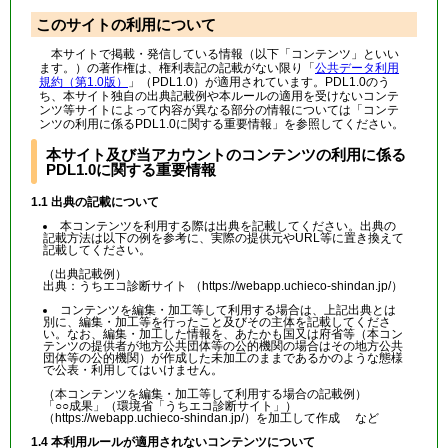
このサイトの利用について
本サイトで掲載・発信している情報（以下「コンテンツ」といい
ます。）の著作権は、権利表記の記載がない限り「
公共データ利用
規約（第1.0版）
」（PDL1.0）が適用されています。PDL1.0のう
ち、本サイト独自の出典記載例や本ルールの適用を受けないコンテ
ンツ等サイトによって内容が異なる部分の情報については「コンテ
ンツの利用に係るPDL1.0に関する重要情報」を参照してください。
本サイト及び当アカウントのコンテンツの利用に係る
PDL1.0に関する重要情報
1.1 出典の記載について
本コンテンツを利用する際は出典を記載してください。出典の
記載方法は以下の例を参考に、実際の提供元やURL等に置き換えて
記載してください。
（出典記載例）
出典：うちエコ診断サイト （https://webapp.uchieco-shindan.jp/）
コンテンツを編集・加工等して利用する場合は、上記出典とは
別に、編集・加工等を行ったこと及びその主体を記載してくださ
い。なお、編集・加工した情報を、あたかも国又は府省等（本コン
テンツの提供者が地方公共団体等の公的機関の場合はその地方公共
団体等の公的機関）が作成した未加工のままであるかのような態様
で公表・利用してはいけません。
（本コンテンツを編集・加工等して利用する場合の記載例）
「○○成果」（環境省「うちエコ診断サイト」）
（https://webapp.uchieco-shindan.jp/）を加工して作成 など
1.4 本利用ルールが適用されないコンテンツについて