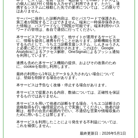
本サービスでは、名前・住所・電話番号・E-mailアドレスなど
の個人に結び付く情報を入力せずに利用できます。ただし、連
携するシステムに移動した先での要求については、この限りで
はありません。
サーバーに保存した診断内容は、IDとパスワードで保護され、
第三者が閲覧することはできません。端末に一時保存保存され
た情報は、パスワードなしで閲覧が可能です。端末利用やパス
ワードの管理は、各自で適切に行ってください。
本サービスアクセスを通じて、他サイトが運用するサービス
に、情報を提供し連携を行うことがあります。診断機能を充実
するものとして、うちエコ診断支援システム、しんきゅうさん
と必要に応じたデータ連携がされます。このほか、Google
Analyticsによるアクセス解析、OneSignalによるプッシュ通知
を利用しています。
連携も含めた本サービス機能の提供、およびその改善のため
に、cookieを取得し利用します。
最終の利用から1年以上データを入力されない場合について
は、登録を削除する場合があります。
本サービスは予告なく改修・停止する場合があります。
本サービスで提案される内容、数値については、正確性を保証
するものではありません。
本サービスを用いて他者の診断をする場合、うちエコ診断士の
資格取得を行い倫理規定のもとで実施してください。他者の診
断は、相手の合意の範囲内で行い、不適切な営業や情報収集の
ために用いることは禁じます。
本サービスを利用したことにより発生する不利益については、
これを補償しません。
最終更新日：2026年5月1日